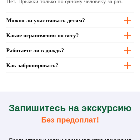
Нет. Прыжки только по одному человеку за раз.
Мы всегда на связи!
Позвонить
Можно ли участвовать детям?
Whatsapp
Какие ограничения по весу?
Работаете ли в дождь?
Telegram
Как забронировать?
З
апишитесь на
экскурсию
Без предоплат!