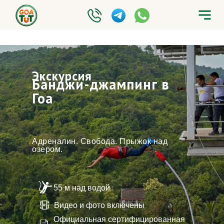
Экскурсия
Банджи-джампинг в
Гоа
Адреналин. Свобода. Прыжок над
озером.
55 м над водой
Видео и фото включены
Официальная сертифицированная