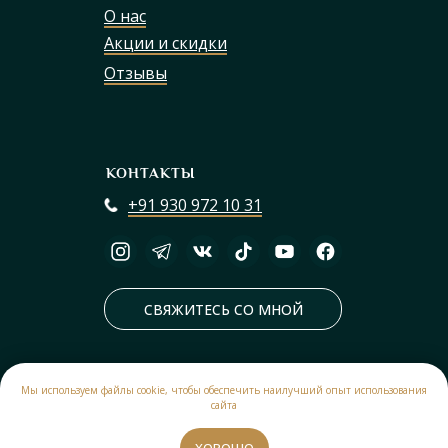
О нас
Акции и скидки
Отзывы
КОНТАКТЫ
+91 930 972 10 31
СВЯЖИТЕСЬ СО МНОЙ
Экскурсия
"
"
Мы используем файлы cookie, чтобы обеспечить наилучший опыт использования
© 2026 GoaTUT
сайта
Все права защищены авторским правом
Копирование материалов с сайта запрещено.
от
ЗАПИСАТЬСЯ