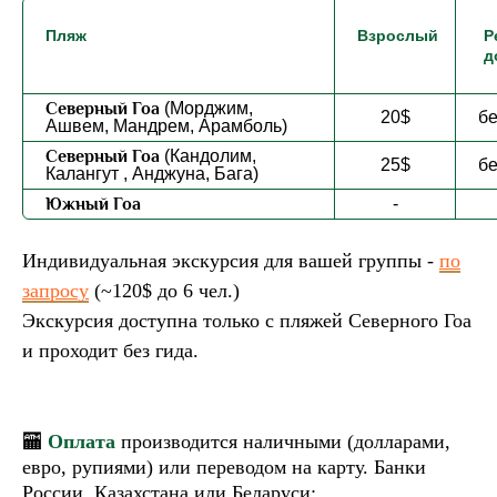
Пляж
Взрослый
Р
д
Северный Гоа
(Морджим,
20$
б
Ашвем, Мандрем, Арамболь)
Северный Гоа
(
Кандолим,
25$
б
Калангут , Анджуна, Бага
)
Южный Гоа
-
Индивидуальная экскурсия
для вашей группы
-
по
запросу
(~120$ до 6 чел.)
Экскурсия доступна только с
пляжей Северного Гоа
и
проходит без
гида.
🏧
Оплата
производится наличными (долларами,
евро, рупиями) или переводом на карту. Банки
России, Казахстана или Беларуси;