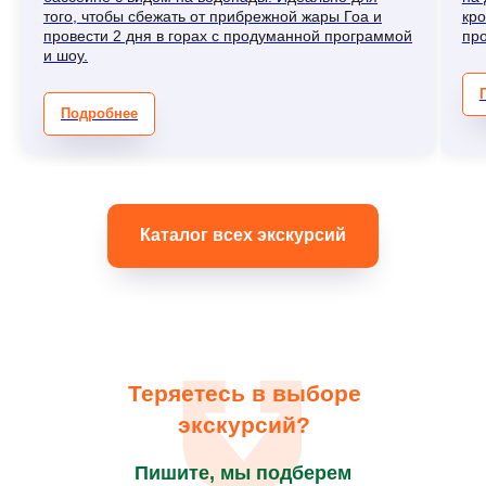
того, чтобы сбежать от прибрежной жары Гоа и
кро
провести 2 дня в горах с продуманной программой
пр
и шоу.
Подробнее
Каталог всех экскурсий
Теряетесь в выборе
экскурсий?
Пишите, мы подберем