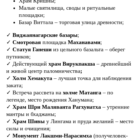
Храм Кришны;
Малые святилища, своды и ритуальные
площадки;
Базар Виттала – торговая улица древности;
✓
Виджаянагарские базары
;
✓
Смотровая
площадка
Маханавами
;
✓
Статуя Ганеши
из цельного базальта – оберег
путников;
✓ Действующий
храм Вирукпакша
– древнейший
и живой центр паломничества
;
✓
Холм Хемакута
– лучшая точка для наблюдения
заката;
✓ Встреча рассвета на
холме Матанга
– по
легенде, место рождения Ханумана;
✓
Храм Шри Маляванта Рагхунатха
– утренние
мантры и бхаджаны;
✓
Храм Шивы
у Лингама и пруда желаний – место
силы и очищения;
✓
Монумент Лакшми-Нарасимха
(получеловек-