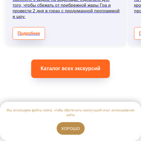
того, чтобы сбежать от прибрежной жары Гоа и
кро
провести 2 дня в горах с продуманной программой
пр
и шоу.
Подробнее
Каталог всех экскурсий
Мы используем файлы cookie, чтобы обеспечить наилучший опыт использования
Теряетесь в выборе
сайта
экскурсий?
ХОРОШО
Пишите, мы подберем