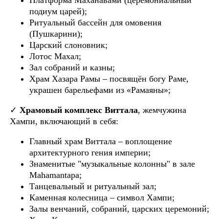
Платформа Маханавами (церемониальный
подиум царей);
Ритуальный бассейн для омовения
(Пушкарини);
Царский слоновник;
Лотос Махал;
Зал собраний и казны;
Храм Хазара Рамы – посвящён богу Раме,
украшен барельефами из «Рамаяны»;
✓
Храмовый комплекс Виттала
, жемчужина
Хампи, включающий в себя:
Главный храм Виттала – воплощение
архитектурного гения империи;
Знаменитые "музыкальные колонны" в зале
Mahamantapa;
Танцевальный и ритуальный зал;
Каменная колесница
– символ Хампи;
Залы венчаний, собраний, царских церемоний;