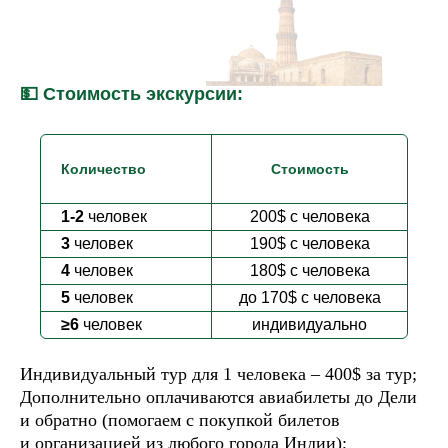
💵 Стоимость экскурсии:
Количество
Стоимость
1-2
человек
200$
с человека
3
человек
190$
с человека
4
человек
180$
с человека
5
человек
до 170$
с человека
А теперь — самое главное:
впечатления путешественников!
≥6
человек
индивидуально
Честно, по делу, от души
Индивидуальный тур для 1 человека – 400
$ за тур;
ОТЗЫВЫ
Дополнительно оплачиваются авиабилеты до Дели
и обратно (помогаем с покупкой билетов
и организацией из любого города Индии);