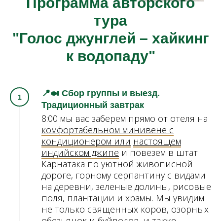
Программа авторского
тура
"Голос джунглей – хайкинг
к водопаду"
📍🍛 Сбор группы и выезд.
Традиционный завтрак
8:00 мы вас заберем прямо от отеля
на
комфортабельном минивене с
кондиционером или
настоящем
индийском джипе
и повезем в штат
Карнатака по уютной живописной
дороге, горному серпантину с видами
на деревни, зеленые долины, рисовые
поля, плантации и храмы. Мы увидим
не только священных коров, озорных
обезьянок и буйволов, и также,