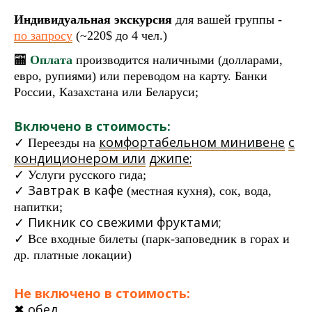
Индивидуальная экскурсия
для вашей группы -
по запросу
(~220$ до 4 чел.)
🏧
Оплата
производится наличными (долларами,
евро, рупиями) или переводом на карту. Банки
России, Казахстана или Беларуси;
Включено в стоимость:
комфортабельном минивене
с
✓ Переезды на
кондиционером или
джипе;
✓ Услуги русского гида;
Завтрак в
кафе
✓
(местная
кухня), сок, вода,
напитки;
✓ П
икник со свежими фруктами;
✓ Все входные билеты (парк-заповедник в
горах и
др. платные локации)
Не включено в стоимость:
✖ обед