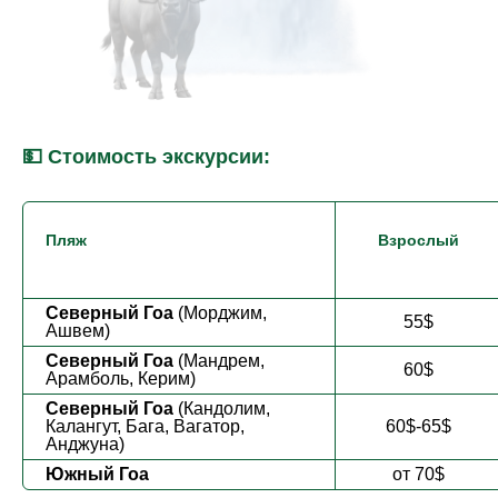
💵 Стоимость экскурсии:
Пляж
Взрослый
Северный Гоа
(Морджим,
55$
Ашвем)
Северный Гоа
(Мандрем,
60$
Арамболь, Керим)
Северный Гоа
(Кандолим,
Калангут, Бага, Вагатор,
60$-65$
Анджуна)
Южный Гоа
от 70$