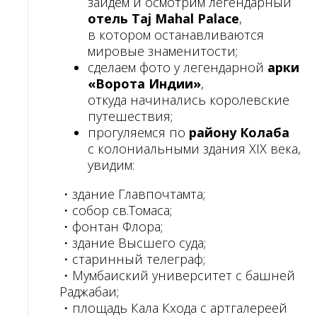
зайдем и осмотрим легендарный
отель Taj Mahal Palace
,
в котором останавливаются
мировые знаменитости;
сделаем фото у легендарной
арки
«Ворота Индии»
,
откуда начинались королевские
путешествия;
прогуляемся по
району Колаба
с колониальными здания XIX века,
увидим:
・здание Главпочтамта;
・собор св.Томаса;
・фонтан Флора;
・здание Высшего суда;
・старинный телеграф;
・Мумбаиский университет с башней
Раджабаи;
・площадь Кала Кхода с артгалереей