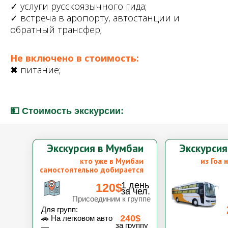
✓ услуги русскоязычного гида;
✓ встреча в аропорту, автостанции и
обратный трансфер;
Не включено в стоимость:
✖ питание;
💵 Стоимость экскурсии:
Экскурсия в Мумбаи
Экскурсия
кто уже в Мумбаи
из Гоа 
самостоятельно добирается
1 день
120$
за чел.
Присоединим к группе
Для групп:
240$
🚗 На легковом авто
за группу
—