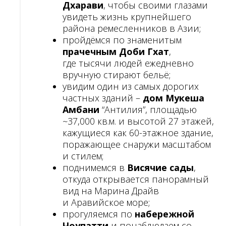
Дхарави
, чтобы своими глазами
увидеть жизнь крупнейшего
района ремесленников в Азии;
пройдёмся по знаменитым
прачечным Доби Гхат
,
где тысячи людей ежедневно
вручную стирают бельё;
увидим один из самых дорогих
частных зданий –
дом Мукеша
Амбани
“Антилия”, площадью
~37,000 кв.м. и высотой 27 этажей,
кажущиеся как 60-этажное здание,
поражающее снаружи масштабом
и стилем;
поднимемся в
Висячие сады
,
откуда открывается панорамный
вид на Марина Драйв
и Аравийское море;
прогуляемся по
набережной
Чоупатти
и понаблюдаем со