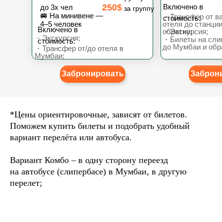
250$
Включено в
до 3х чел
за группу
🚐 На минивене —
・Трансфер от в
стоимость:
4–5 человек
отеля до станции
Включено в
обратно;
・Экскурсия;
・Экскурсия;
・Билеты на сли
стоимость:
до Мумбаи и обра
・Трансфер от/до отеля в
Мумбаи;
Забронировать
Заброн
*Цены ориентировочные, зависят от билетов.
Поможем купить билеты и подобрать удобный
вариант перелёта или автобуса.
Вариант Комбо – в одну сторону переезд
на автобусе (слипербасе) в Мумбаи, в другую
перелет;