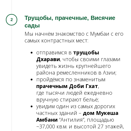
Трущобы, прачечные, Висячие
сады
Мы начнём знакомство с Мумбаи с его
самых контрастных мест:
отправимся в
трущобы
Дхарави
, чтобы своими глазами
увидеть жизнь крупнейшего
района ремесленников в Азии;
пройдёмся по знаменитым
прачечным Доби Гхат
,
где тысячи людей ежедневно
вручную стирают бельё;
увидим один из самых дорогих
частных зданий –
дом Мукеша
Амбани
“Антилия”, площадью
~37,000 кв.м. и высотой 27 этажей,