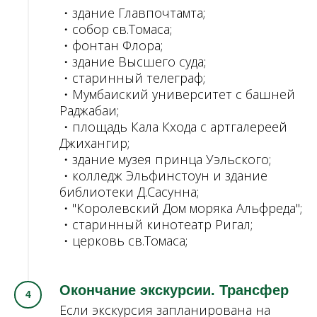
・здание Главпочтамта;
・собор св.Томаса;
・фонтан Флора;
・здание Высшего суда;
・старинный телеграф;
・Мумбаиский университет с башней
Раджабаи;
・площадь Кала Кхода с артгалереей
Джихангир;
・здание музея принца Уэльского;
・колледж Эльфинстоун и здание
библиотеки Д.Сасунна;
・"Королевский Дом моряка Альфреда";
・старинный кинотеатр Ригал;
・церковь св.Томаса;
Окончание экскурсии. Трансфер
Если экскурсия запланирована на