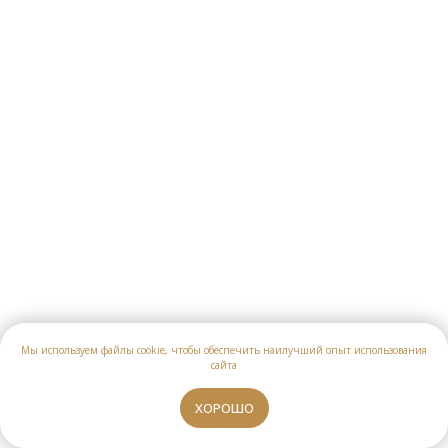
Экскурсия "Мумбаи – город контрастов"
Мы используем файлы cookie, чтобы обеспечить наилучший опыт использования
сайта
от
ЗАПИСАТЬСЯ
ХОРОШО