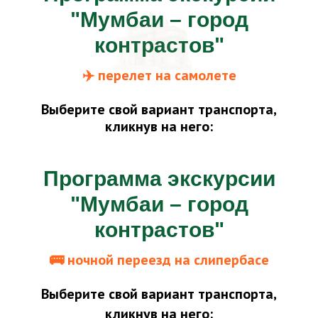
"Мумбаи – город
контрастов"
✈️ перел
ет на самолете
Выберите свой вариант транс
порта,
кликнув на
него:
Программа экскурсии
"Мумбаи – город
контрастов"
🚌 ночной п
ереезд на слипербасе
Выберите свой вариант транспорта,
кл
икнув на него: