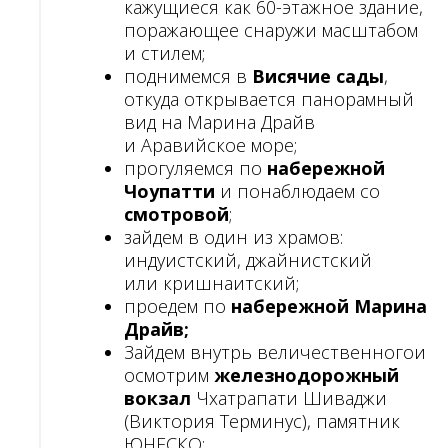
кажущиеся как 60-этажное здание,
поражающее снаружи масштабом
и стилем;
поднимемся в
Висячие сады
,
откуда открывается панорамный
вид на Марина Драйв
и Аравийское море;
прогуляемся по
набережной
Чоупатти
и понаблюдаем со
смотровой
;
зайдем в один из храмов:
индуистский, джайнистский
или кришнаитский;
проедем по
набережной Марина
Драйв;
Зайдем внутрь величественногои
осмотрим
железнодорожный
вокзал
Чхатрапати Шиваджи
(Виктория Терминус), памятник
ЮНЕСКО;