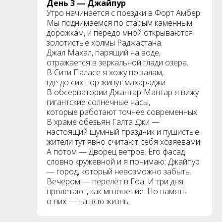
День 3 — Джайпур
Утро начинается с поездки в Форт Амбер.
Мы поднимаемся по старым каменным
дорожкам, и передо мной открываются
золотистые холмы Раджастана.
Джал Махал, парящий на воде,
отражается в зеркальной глади озера.
В Сити Паласе я хожу по залам,
где до сих пор живут махараджи.
В обсерватории Джантар-Мантар я вижу
гигантские солнечные часы,
которые работают точнее современных.
В храме обезьян Галтa Джи —
настоящий шумный праздник и пушистые
жители тут явно считают себя хозяевами.
А потом — Дворец ветров. Его фасад
словно кружевной и я понимаю: Джайпур
— город, который невозможно забыть.
Вечером — перелёт в Гоа. И три дня
пролетают, как мгновение. Но память
о них — на всю жизнь.