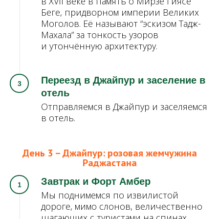
в XVII веке в память о Мирзе Гиясе
Беге, придворном империи Великих
Моголов. Её называют “эскизом Тадж-
Махала” за тонкость узоров
и утончённую архитектуру.
Переезд в Джайпур и заселение в
отель
Отправляемся в Джайпур и заселяемся
в отель.
День 3 – Джайпур: розовая жемчужина
Раджастана
Завтрак и Форт Амбер
Мы поднимемся по извилистой
дороге, мимо слонов, величественно
шагающих с туристами на спинах,