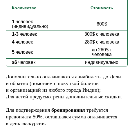
Количество
Стоимость
А теперь — самое главное:
1
человек
впечатления путешественников!
600$
(индивидуально)
Честно, по делу, от души
1-3
человек
300$
с
человека
4
человек
280$
с
человека
ОТЗЫВЫ
до 260$
с
5
человек
человека
≥6
человек
индивидуально
Дополнительно оплачиваются авиабилеты до Дели
и обратно (помогаем с покупкой билетов
и организацией из любого города Индии);
Для детей предусмотрены дополнительные скидки.
Для подтверждения
бронирования
требуется
предоплата 50%, оставшаяся сумма оплачивается
в день экскурсии.