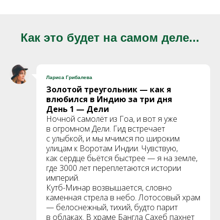
Как это будет на самом деле...
Лариса Грибалева
Золотой треугольник — как я
влюбился в Индию за три дня
День 1 — Дели
Ночной самолёт из Гоа, и вот я уже
в огромном Дели. Гид встречает
с улыбкой, и мы мчимся по широким
улицам к Воротам Индии. Чувствую,
как сердце бьётся быстрее — я на земле,
где 3000 лет переплетаются истории
империй.
Кутб-Минар возвышается, словно
каменная стрела в небо. Лотосовый храм
— белоснежный, тихий, будто парит
в облаках. В храме Бангла Сахеб пахнет