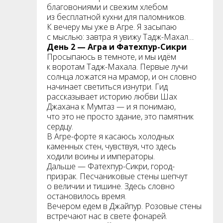
благовониями и свежим хлебом
из бесплатной кухни для паломников.
К вечеру мы уже в Агре. Я засыпаю
с мыслью: завтра я увижу Тадж-Махал…
День 2 — Агра и Фатехпур-Сикри
Просыпаюсь в темноте, и мы идём
к воротам Тадж-Махала. Первые лучи
солнца ложатся на мрамор, и он словно
начинает светиться изнутри. Гид
рассказывает историю любви Шах
Джахана к Мумтаз — и я понимаю,
что это не просто здание, это памятник
сердцу.
В Агре-форте я касаюсь холодных
каменных стен, чувствуя, что здесь
ходили воины и императоры.
Дальше — Фатехпур-Сикри, город-
призрак. Песчаниковые стены шепчут
о величии и тишине. Здесь словно
остановилось время.
Вечером едем в Джайпур. Розовые стены
встречают нас в свете фонарей.